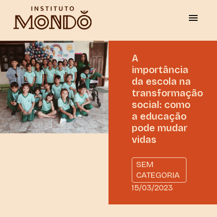
A
importância
da escola na
transformação
social: como
a educação
pode mudar
vidas
SEM
CATEGORIA
15/03/2023