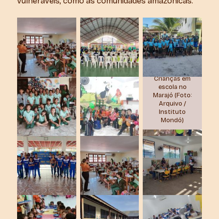
vulneráveis, como as comunidades amazônicas.
Crianças em
escola no
Marajó (Foto:
Arquivo /
Instituto
Mondó)