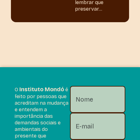
lembrar que
preservar...
Instituto Mondó
O
é
feito por pessoas que
acreditam na mudança
e entendem a
importância das
demandas sociais e
ambientais do
presente que