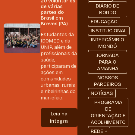
20 voluntários
DIÁRIO DE
de várias
partes do
BORDO
Brasil em
EDUCAÇÃO
Breves (PA)
INSTITUCIONAL
Estudantes da
INTERCÂMBIO
IDOMED e da
MONDÓ
UNIP, além de
profissionais da
JORNADA
saúde,
PARA O
participaram de
AMANHÃ
ações em
NOSSOS
comunidades
PARCEIROS
urbanas, rurais
e ribeirinhas do
NOTÍCIAS
município.
PROGRAMA
DE
Leia na
ORIENTAÇÃO E
íntegra
ACOLHIMENTO
REDE +