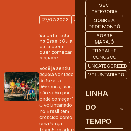
SEM
CATEGORIA
27/07/2026
AMAZÔNIA
SOBRE A
REDE MONDÓ
SOBRE
Voluntariado
no Brasil: Guia
MARAJÓ
para quem
TRABALHE
quer começar
CONOSCO
a ajudar
UNCATEGORIZED
Você já sentiu
aquela vontade
VOLUNTARIADO
de fazer a
diferença, mas
LINHA
não sabia por
onde começar?
O voluntariado
DO
no Brasil tem
crescido como
TEMPO
uma força
transformadora,...