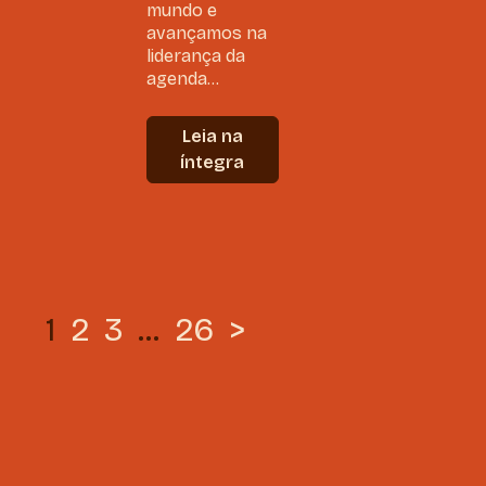
mundo e
avançamos na
liderança da
agenda...
Leia na
íntegra
1
2
3
…
26
>