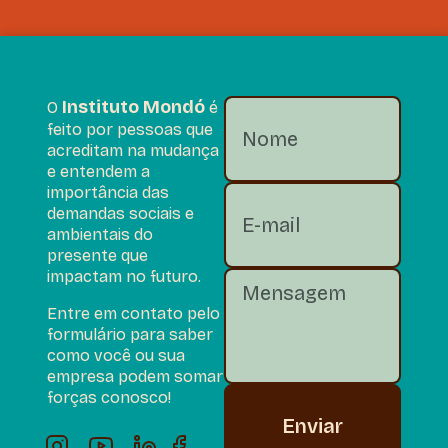
Instituto Mondó
O
é
feito por pessoas que
acreditam na mudança
e entendem a
importância das
demandas sociais e
ambientais do
presente que
impactam no futuro.
Entre em contato pelo
formulário para saber
como você ou sua
empresa podem somar
forças conosco!
Enviar