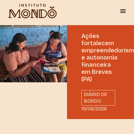
Ações
fortalecem
empreendedoris
e autonomia
financeira
em Breves
(PA)
DIÁRIO DE
BORDO
15/06/2026