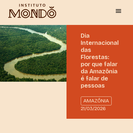
Dia
Internacional
das
Florestas:
por que falar
da Amazônia
é falar de
pessoas
AMAZÔNIA
21/03/2026