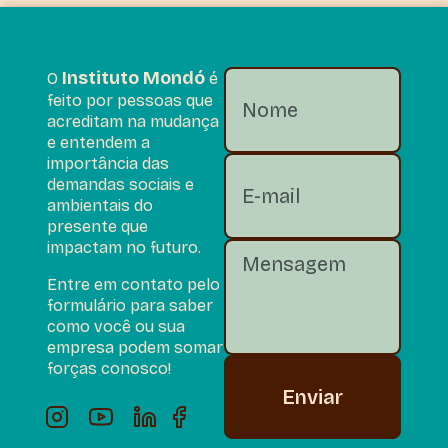
Instituto Mondó
O
é
feito por pessoas que
acreditam na mudança
e entendem a
importância das
demandas sociais e
ambientais do
presente que
impactam no futuro.
Entre em contato pelo
formulário para saber
como você ou sua
empresa podem somar
forças conosco!
Enviar