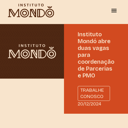
Instituto
Mondó abre
duas vagas
para
coordenação
de Parcerias
e PMO
TRABALHE
CONOSCO
20/12/2024