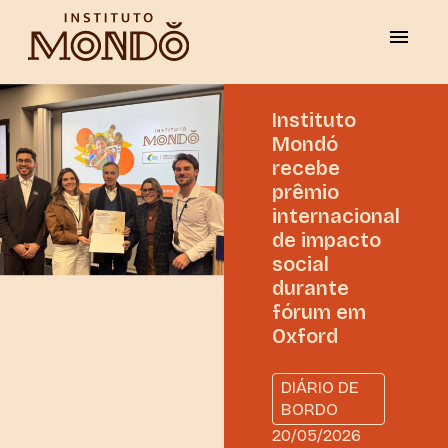
Instituto
Mondó
recebe
prêmio
internacional
de impacto
social
durante
fórum em
Oxford
DIÁRIO DE
BORDO
20/05/2026