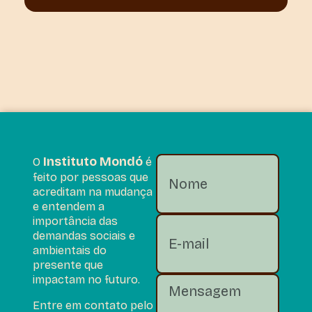
Instituto Mondó
O
é
feito por pessoas que
acreditam na mudança
e entendem a
importância das
demandas sociais e
ambientais do
presente que
impactam no futuro.
Entre em contato pelo