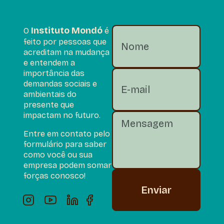
Instituto Mondó
O
é
feito por pessoas que
acreditam na mudança
e entendem a
importância das
demandas sociais e
ambientais do
presente que
impactam no futuro.
Entre em contato pelo
formulário para saber
como você ou sua
empresa podem somar
forças conosco!
Enviar