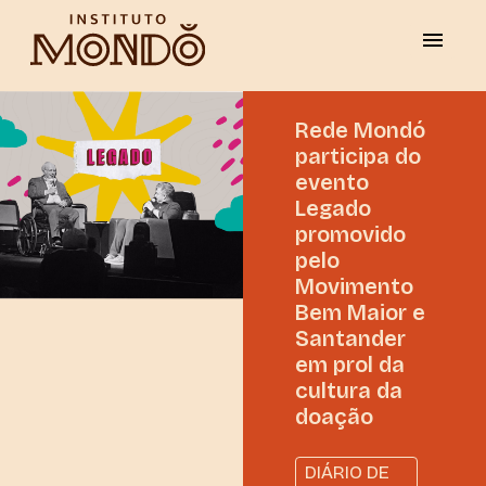
Rede Mondó
participa do
evento
Legado
promovido
pelo
Movimento
Bem Maior e
Santander
em prol da
cultura da
doação
DIÁRIO DE