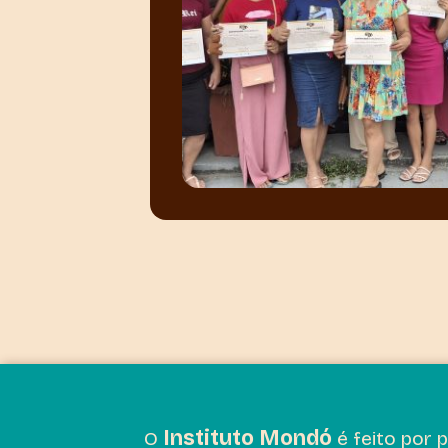
Instituto Mondó
O
é feito por 