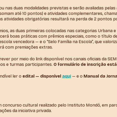
u nas duas modalidades previstas e serão avaliadas pelas a
 somam até 10 pontos) e atividades complementares, chama
as atividades obrigatórias resultará na perda de 2 pontos p
ios, as duas primeiras colocadas nas categorias Urbana e 
cerá boas práticas com prêmios especiais, como o título d
scola vencedora — e o “Selo Família na Escola”, que valoriz
rá com premiações extras.
ever por meio do link disponível nos canais oficiais da SE
nos e turmas participantes.
O formulário de inscrição está
ndível ler o
edital — disponível
aqui
— e o
Manual da Jorna
 concurso cultural realizado pelo Instituto Mondó, em parc
ões da iniciativa privada.