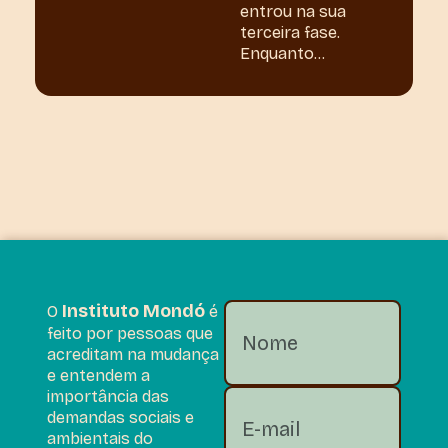
entrou na sua
terceira fase.
Enquanto...
Instituto Mondó
O
é
feito por pessoas que
acreditam na mudança
e entendem a
importância das
demandas sociais e
ambientais do