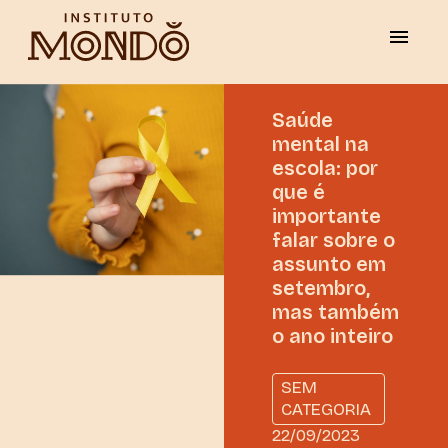
Saúde
mental na
escola: por
que é
importante
falar sobre o
assunto em
setembro,
mas também
o ano inteiro
SEM
CATEGORIA
22/09/2023