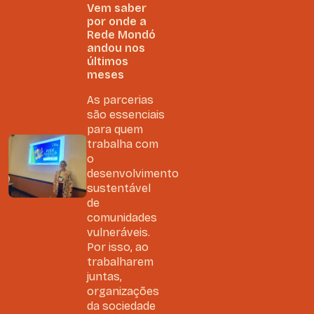
Vem saber
por onde a
Rede Mondó
andou nos
últimos
meses
As parcerias
são essenciais
para quem
trabalha com
o
desenvolvimento
sustentável
de
comunidades
vulneráveis.
Por isso, ao
trabalharem
juntas,
organizações
da sociedade