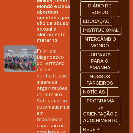
Mulher, Rede
DIÁRIO DE
Mondó e Dasa
abordam
BORDO
questões que
EDUCAÇÃO
vão de abuso
sexual a
INSTITUCIONAL
aleitamento
INTERCÂMBIO
materno
MONDÓ
Falar em
JORNADA
Diagnóstico
PARA O
do Território,
AMANHÃ
em um
contexto que
NOSSOS
insere as
PARCEIROS
organizações
NOTÍCIAS
do Terceiro
PROGRAMA
Setor, implica,
automaticamente,
DE
em
ORIENTAÇÃO E
reconhecer
ACOLHIMENTO
quais são os
REDE +
desafios que