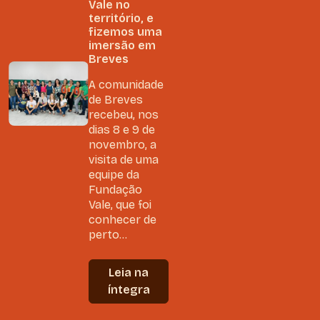
Vale no
território, e
fizemos uma
imersão em
Breves
A comunidade
de Breves
recebeu, nos
dias 8 e 9 de
novembro, a
visita de uma
equipe da
Fundação
Vale, que foi
conhecer de
perto...
Leia na
íntegra