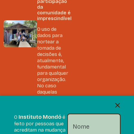
participação
da
comunidade é
imprescindível
O uso de
dados para
nortear a
tomada de
decisões é,
atualmente,
fundamental
para qualquer
organização.
No caso
daquelas
ligadas ao
Terceiro Setor,
coletá-los e...
Instituto Mondó
O
é
feito por pessoas que
Leia na
acreditam na mudança
íntegra