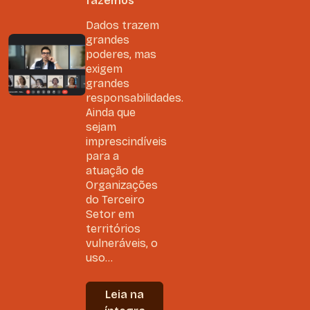
fazemos
Dados trazem
grandes
poderes, mas
exigem
grandes
responsabilidades.
Ainda que
sejam
imprescindíveis
para a
atuação de
Organizações
do Terceiro
Setor em
territórios
vulneráveis, o
uso...
Leia na