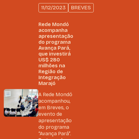
11/12/2023
BREVES
Rede Mondó
acompanha
apresentação
do programa
Avança Pará,
que investirá
US$ 280
milhões na
Região de
Integração
Marajó
A Rede Mondó
acompanhou,
em Breves, o
evento de
apresentação
do programa
“Avança Pará”.