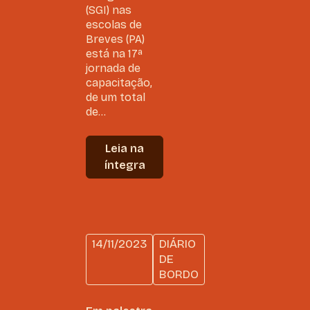
(SGI) nas
escolas de
Breves (PA)
está na 17ª
jornada de
capacitação,
de um total
de...
Leia na
íntegra
14/11/2023
DIÁRIO
DE
BORDO