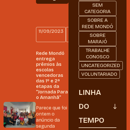
SEM
CATEGORIA
SOBRE A
REDE MONDÓ
11/09/2023
SEM
SOBRE
CATEGORIA
MARAJÓ
TRABALHE
Rede Mondó
CONOSCO
entrega
prêmios às
UNCATEGORIZED
escolas
VOLUNTARIADO
vencedoras
das 1º e 2ª
etapas da
LINHA
“Jornada Para
o Amanhã”
DO
Parece que foi
ontem o
TEMPO
anúncio da
segunda