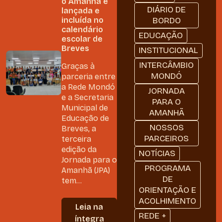
o Amanhã é
DIÁRIO DE
lançada e
incluída no
BORDO
calendário
EDUCAÇÃO
escolar de
Breves
INSTITUCIONAL
INTERCÂMBIO
Graças à
MONDÓ
parceria entre
a Rede Mondó
JORNADA
e a Secretaria
PARA O
Municipal de
AMANHÃ
Educação de
NOSSOS
Breves, a
PARCEIROS
terceira
edição da
NOTÍCIAS
Jornada para o
PROGRAMA
Amanhã (JPA)
DE
tem...
ORIENTAÇÃO E
ACOLHIMENTO
Leia na
REDE +
íntegra