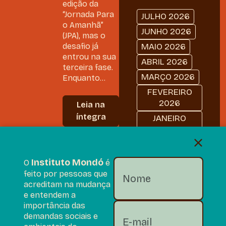
edição da
“Jornada Para
JULHO 2026
o Amanhã”
JUNHO 2026
(JPA), mas o
desafio já
MAIO 2026
entrou na sua
ABRIL 2026
terceira fase.
MARÇO 2026
Enquanto...
FEVEREIRO
2026
Leia na
íntegra
JANEIRO
2026
DEZEMBRO
2025
Instituto Mondó
O
é
NOVEMBRO
feito por pessoas que
2025
acreditam na mudança
e entendem a
OUTUBRO
importância das
2025
demandas sociais e
SETEMBRO