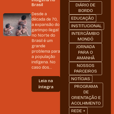
Brasil
DIÁRIO DE
BORDO
Desde a
EDUCAÇÃO
década de 70,
a expansão do
INSTITUCIONAL
garimpo ilegal
INTERCÂMBIO
no Norte do
MONDÓ
Brasil é um
grande
JORNADA
problema para
PARA O
a população
AMANHÃ
indígena. No
NOSSOS
caso dos...
PARCEIROS
NOTÍCIAS
Leia na
PROGRAMA
íntegra
DE
ORIENTAÇÃO E
ACOLHIMENTO
REDE +