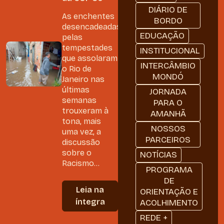
DIÁRIO DE
As enchentes
BORDO
desencadeadas
EDUCAÇÃO
pelas
tempestades
INSTITUCIONAL
que assolaram
INTERCÂMBIO
o Rio de
MONDÓ
Janeiro nas
últimas
JORNADA
semanas
PARA O
trouxeram à
AMANHÃ
tona, mais
NOSSOS
uma vez, a
PARCEIROS
discussão
sobre o
NOTÍCIAS
Racismo...
PROGRAMA
DE
Leia na
ORIENTAÇÃO E
íntegra
ACOLHIMENTO
REDE +