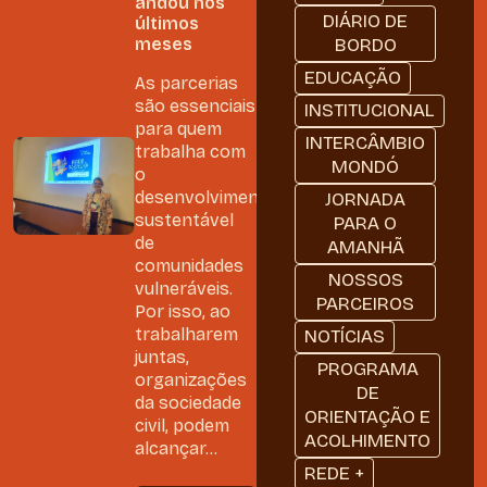
andou nos
DIÁRIO DE
últimos
meses
BORDO
EDUCAÇÃO
As parcerias
são essenciais
INSTITUCIONAL
para quem
INTERCÂMBIO
trabalha com
MONDÓ
o
desenvolvimento
JORNADA
sustentável
PARA O
de
AMANHÃ
comunidades
NOSSOS
vulneráveis.
PARCEIROS
Por isso, ao
trabalharem
NOTÍCIAS
juntas,
PROGRAMA
organizações
DE
da sociedade
ORIENTAÇÃO E
civil, podem
ACOLHIMENTO
alcançar...
REDE +